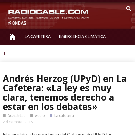
LA CAFETERA
EMERGENCIA CLIMÁTICA
IGUALDAD
MEMORIA
NOS MIRAN
OTRAS
Andrés Herzog (UPyD) en La
Cafetera: «La ley es muy
clara, tenemos derecho a
estar en los debates»
■
■
■
Actualidad
Audio
La cafetera
2 diciembre, 2015
El candidato a la presidencia del Gobierno de UPyD fue