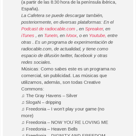
(a partir de las 8:30 hora de la península ibérica,
España).
La Cafetera se puede descargar también,
posteriormente, en diversas plataformas: En el
Podcast de radiocable.com
, en
Spreaker
, en
iTunes
, en
TuneIn
, en
iVoox
, o en
Youtube,
entre
otras . Es un programa de experimentación de
radiocable.com, de actualidad, y tiene como
espacio de difusión twitter, facebook y otras
redes sociales.
Músicas: Como sabes este es un programa no
comercial, sin publicidad. Las músicas que
utilizamos, además, son todas Creative
Commons:
♫ The Gray Havens – Silver
♫ SlogaN – dripping
♫ Freedonia – I won’t play your game (no
more)
♫ Freedonia – NOW YOU`RE LOVING ME
♫ Freedonia – Heaven Bells
♫ Freedonia – DIGNITY AND FREEDOM