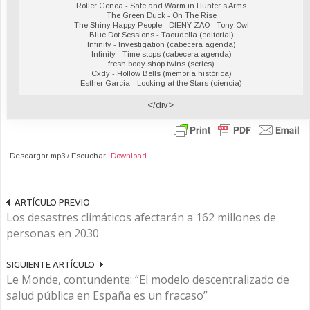
Roller Genoa - Safe and Warm in Hunter s Arms
The Green Duck - On The Rise
The Shiny Happy People - DIENY ZAO - Tony Owl
Blue Dot Sessions - Taoudella (editorial)
Infinity - Investigation (cabecera agenda)
Infinity - Time stops (cabecera agenda)
fresh body shop twins (series)
Cxdy - Hollow Bells (memoria histórica)
Esther Garcia - Looking at the Stars (ciencia)
</div>
Descargar mp3 / Escuchar
Download
ARTÍCULO PREVIO
Los desastres climáticos afectarán a 162 millones de
personas en 2030
SIGUIENTE ARTÍCULO
Le Monde, contundente: “El modelo descentralizado de
salud pública en España es un fracaso”