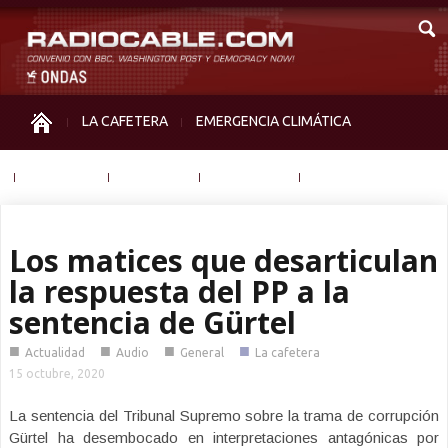
LA CAFETERA
EMERGENCIA CLIMÁTICA
IGUALDAD
MEMORIA
NOS MIRAN
OTRAS
Los matices que desarticulan
la respuesta del PP a la
sentencia de Gürtel
■
■
■
■
Actualidad
Audio
General
La cafetera
15 octubre, 2020
La sentencia del Tribunal Supremo sobre la trama de corrupción
Gürtel ha desembocado en interpretaciones antagónicas por