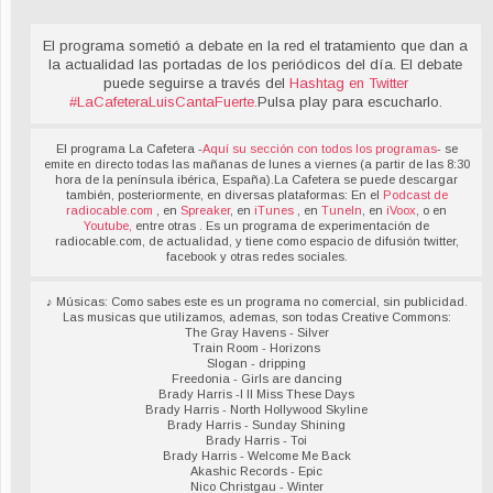
El programa sometió a debate en la red el tratamiento que dan a
la actualidad las portadas de los periódicos del día. El debate
puede seguirse a través del
Hashtag en Twitter
#LaCafeteraLuisCantaFuerte
.
Pulsa play para escucharlo.
El programa La Cafetera -
Aquí su sección con todos los programas
- se
emite en directo todas las mañanas de lunes a viernes (a partir de las 8:30
hora de la península ibérica, España).La Cafetera se puede descargar
también, posteriormente, en diversas plataformas: En el
Podcast de
radiocable.com
, en
Spreaker
, en
iTunes
, en
TuneIn
, en
iVoox
, o en
Youtube,
entre otras . Es un programa de experimentación de
radiocable.com, de actualidad, y tiene como espacio de difusión twitter,
facebook y otras redes sociales.
♪ Músicas: Como sabes este es un programa no comercial, sin publicidad.
Las musicas que utilizamos, ademas, son todas Creative Commons:
The Gray Havens - Silver
Train Room - Horizons
Slogan - dripping
Freedonia - Girls are dancing
Brady Harris -I ll Miss These Days
Brady Harris - North Hollywood Skyline
Brady Harris - Sunday Shining
Brady Harris - Toi
Brady Harris - Welcome Me Back
Akashic Records - Epic
Nico Christgau - Winter