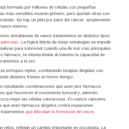
tá formado por millones de células con pequeñas
 las más sensibles mueren primero, pero quedan otras con
creciendo. No hay un
plan
por parte del cáncer: simplemente
 nuevo entorno.
nes simultáneas de varios tratamientos en distintos tipos
y páncreas
. La lógica detrás de estas estrategias es impedir
rnativas para sobrevivir cuando una de sus vías principales
o fármaco, se intenta limitar al máximo la capacidad de
ecanismos a la vez.
ia enfoques triples, combinando terapias dirigidas con
esde distintos frentes al mismo tiempo.
án estudiando combinaciones que unen dos fármacos
les que favorecen el crecimiento tumoral y, además,
nozca mejor las células cancerosas. En ciertos cánceres
s que unen fármacos dirigidos contra mutaciones
y tratamientos
que dificultan la formación de vasos
 retos, reflejan un cambio importante en oncología. La