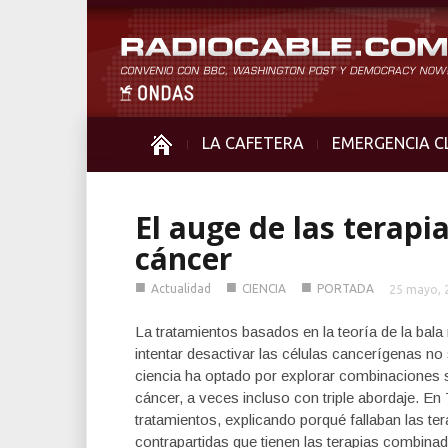
LA CAFETERA
EMERGENCIA C
El auge de las terapi
cáncer
■
■
■
Actualidad
CIENCIA
PORTADA
25 mayo, 
La tratamientos basados en la teoría de la bala 
intentar desactivar las células cancerígenas no
ciencia ha optado por explorar combinaciones s
cáncer, a veces incluso con triple abordaje. E
tratamientos, explicando porqué fallaban las te
contrapartidas que tienen las terapias combina