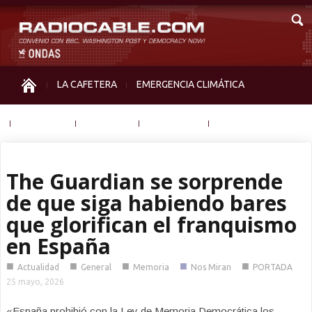
LA CAFETERA
EMERGENCIA CLIMÁTICA
IGUALDAD
MEMORIA
NOS MIRAN
OTRAS
The Guardian se sorprende
de que siga habiendo bares
que glorifican el franquismo
en España
■
■
■
■
■
Actualidad
General
Memoria
Nos Miran
PORTADA
25 mayo, 2026
«España prohibió con la Ley de Memoria Democrática los