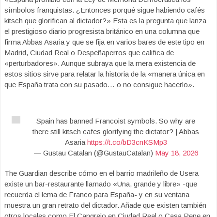
símbolos franquistas. ¿Entonces porqué sigue habiendo cafés
kitsch que glorifican al dictador?» Esta es la pregunta que lanza
el prestigioso diario progresista británico en una columna que
firma Abbas Asaria y que se fija en varios bares de este tipo en
Madrid, Ciudad Real o Despeñaperros que califica de
«perturbadores». Aunque subraya que la mera existencia de
estos sitios sirve para relatar la historia de la «manera única en
que España trata con su pasado… o no consigue hacerlo».
Spain has banned Francoist symbols. So why are
there still kitsch cafes glorifying the dictator? | Abbas
Asaria
https://t.co/bD3cnKSMp3
— Gustau Catalan (@GustauCatalan)
May 18, 2026
The Guardian describe cómo en el barrio madrileño de Usera
existe un bar-restaurante llamado «Una, grande y libre» -que
recuerda el lema de Franco para España- y en su ventana
muestra un gran retrato del dictador. Añade que existen también
otros locales como El Cangrejo en Ciudad Real o Casa Pepe en