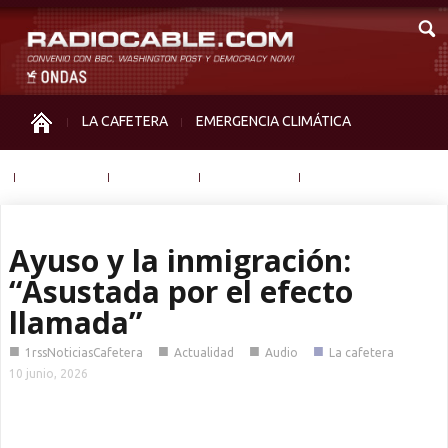
LA CAFETERA
EMERGENCIA CLIMÁTICA
IGUALDAD
MEMORIA
NOS MIRAN
OTRAS
Ayuso y la inmigración:
“Asustada por el efecto
llamada”
■
■
■
■
1rssNoticiasCafetera
Actualidad
Audio
La cafetera
10 junio, 2026