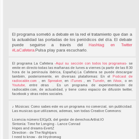
El programa sometió a debate en la red el tratamiento que dan a
la actualidad las portadas de los periódicos del día. El debate
puede seguirse a través del
Hashtag en Twitter
#LaCafetera
.
Pulsa play para escucharlo.
El programa La Cafetera -
Aquí su sección con todos los programas
- se
emite en directo todas las mañanas de lunes a viernes (a partir de las 8:30
hora de la península ibérica, España).La Cafetera se puede descargar
también, posteriormente, en diversas plataformas: En el
Podcast de
radiocable.com
, en
Spreaker
, en
iTunes
, en
TuneIn
, en
iVoox
, o en
Youtube,
entre otras . Es un programa de experimentación de
radiocable.com, de actualidad, y tiene como espacio de difusión twitter,
facebook y otras redes sociales.
♪ Músicas: Como sabes este es un programa no comercial, sin publicidad.
Las musicas que utilizamos, ademas, son todas Creative Commons:
Licencia número EX1pOL del gestor de derechos Artlist.IO
Sintonía: Time for Longing - Lance Conrad
Hopes and dreams-EvertZ
Direction - de The Nightjars
I need to know - de Hrydromag