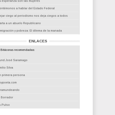
a esperanza son las mujeres
entémonos a hablar del Estado Federal
ejar ciego al periodismo nos deja ciegos a todos
arta a un abuelo Republicano
nmigración y pobreza: El dilema de la manada
ENLACES
Bitácoras recomendadas:
und.José Saramago
ilio Silva
n primera persona
oypoeta.com
iramundeando
l Borrador
m-Pulso