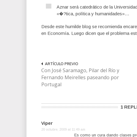
Aznar será catedrático de la Universid
«�?tica, política y humanidades»…
Desde este humilde blog se recomienda encare
en Economía. Luego dicen que el problema est
ARTÍCULO PREVIO
Con José Saramago, Pilar del Río y
Fernando Meirelles paseando por
Portugal
1 REPL
Viper
20 octubre, 2009 at 11:49 am
Es como un cura dando clases p