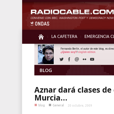
LA CAFETERA
EMERGENCIA C
Fernando Berlín, el autor de este blog, es dir
¿Quien soy?
/
english edition.
BLOG
Aznar dará clases de 
Murcia…
■
■
blog
General
20 octubre, 2009