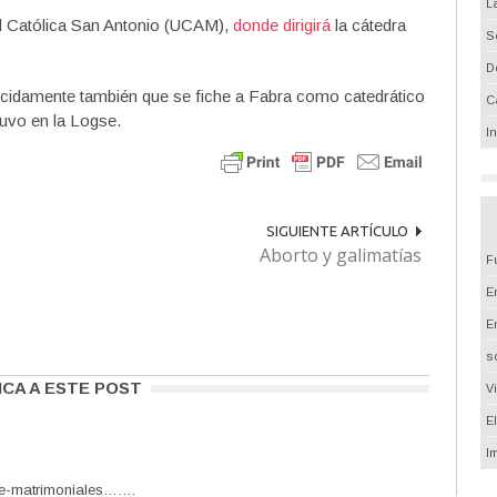
L
ad Católica San Antonio (UCAM),
donde dirigirá
la cátedra
S
D
cidamente también que se fiche a Fabra como catedrático
C
uvo en la Logse.
I
SIGUIENTE ARTÍCULO
Aborto y galimatías
F
Em
E
s
ICA A ESTE POST
V
E
I
re-matrimoniales…….