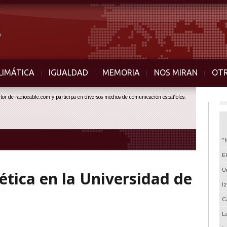
LIMÁTICA
IGUALDAD
MEMORIA
NOS MIRAN
OT
ector de radiocable.com y participa en diversos medios de comunicación españoles.
"
E
U
ética en la Universidad de
I
C
L