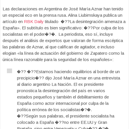
Las declaraciones en Argentina de José María Aznar han tenido
un especial eco en la prensa rusa. Alina Liubimskaya publica un
artículo en
RBK Daily
titulado �??La desintegración amenaza a
España». El subtítulo es bien significativo: �??Por culpa de los
socialistas en el poder�?�. La periodista, eso sí, incluye
después el análisis de expertos que valoran de forma escéptica
las palabras de Aznar, al que califican de agitador, e incluso
elogian «la línea de actuación del gobierno de Zapatero como la
única línea razonable para la seguridad de los españoles»:
�?? �??Estamos haciendo equilibrios al borde de un
precipicio�?? dijo José María Aznar en una entrevista
al diario argentino La Nación. El ex presidente
pronostica la desintegración del país en varios
estados pequeños y también el debilitamiento de
España como actor internacional por culpa de la
política errónea de los socialistas�?�.
�??Según sus palabras, el presidente socialista ha
colocado a España �??no entre EE.UU y Gran
Bretaña, sino entre Venezuela y Cuba�??.�?�