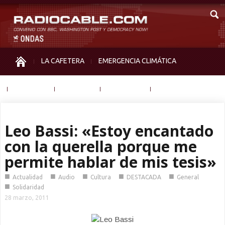
LA CAFETERA
EMERGENCIA CLIMÁTICA
IGUALDAD
MEMORIA
NOS MIRAN
OTRAS
Leo Bassi: «Estoy encantado
con la querella porque me
permite hablar de mis tesis»
■
■
■
■
■
Actualidad
Audio
Cultura
DESTACADA
General
■
Solidaridad
28 marzo, 2011