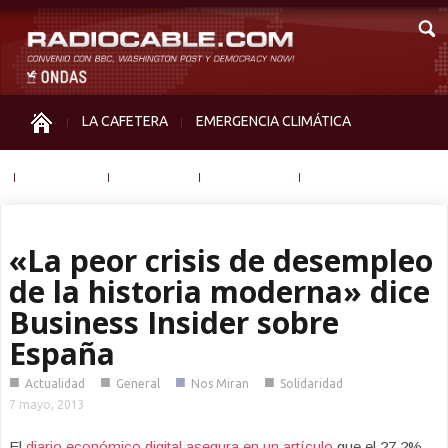
LA CAFETERA
EMERGENCIA CLIMÁTICA
IGUALDAD
MEMORIA
NOS MIRAN
OTRAS
«La peor crisis de desempleo
de la historia moderna» dice
Business Insider sobre
España
■
■
■
■
Actualidad
General
Nos Miran
Solidaridad
7 mayo, 2013
El
diario económico digital asegura en un artículo
que el 27,2%