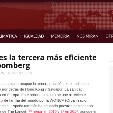
LIMÁTICA
IGUALDAD
MEMORIA
NOS MIRAN
OT
s la tercera más eficiente
loomberg
DA
16 octubre, 2018
 sanitario ocupan la tercera posición en el Índice de
lo por detrás de Hong Kong y Singapur. La sanidad
a en Europa. Este reconocimiento se une al reciente
co
de familia del mundo por la WONCA (Organización
almente, España también ha ocupado puestos destacados
ria de The Lancet,
7º mejor en 2016
y
8º en 2017
, aunque en