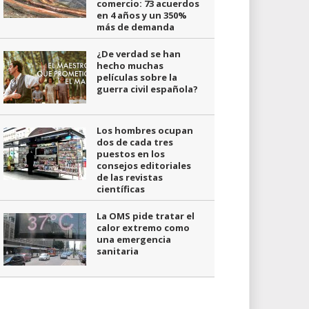
comercio: 73 acuerdos
en 4 años y un 350%
más de demanda
¿De verdad se han
hecho muchas
películas sobre la
guerra civil española?
Los hombres ocupan
dos de cada tres
puestos en los
consejos editoriales
de las revistas
científicas
La OMS pide tratar el
calor extremo como
una emergencia
sanitaria