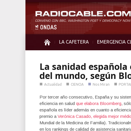
LA CAFETERA
EMERGENCIA C
La sanidad española e
del mundo, según B
■
■
■
■
Actualidad
CIENCIA
Nos Miran
PORTA
Por tercer año consecutivo, España y su sistema
eficiencia en salud
que elabora Bloomberg
, só
española es líder además en cuanto a eficienci
premio a
Verónica Casado, elegida mejor médi
Mundial de la Medicina de Familia). Tradicion
en los rankings de calidad de asistencia sanita