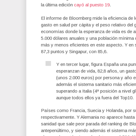
la última edición
cayó al puesto 19
.
El informe de Bloomberg mide la eficiencia de l
gasto en salud per cápita y el peso relativo del
economías donde la esperanza de vida es de al 
5.000 dólares anuales y una población mínima d
más y menos eficientes en este aspecto. Y en 
87,3 puntos y Singapur, con 85,6.
Y en tercer lugar, figura España una pu
esperanzan de vida, 82,8 años, un gasto
(unos 2.000 euros) por persona y año e
además el sistema sanitario más eficie
superando a Italia (4ª posición a nivel 
aunque todos ellos ya fuera del Top10.
Países como Francia, Suecia y Holanda, por su p
respectivamente. Y Alemania no aparece hasta e
sanidad que sale peor parada del ranking de B
antepenúltimo, y siendo además el sistema má