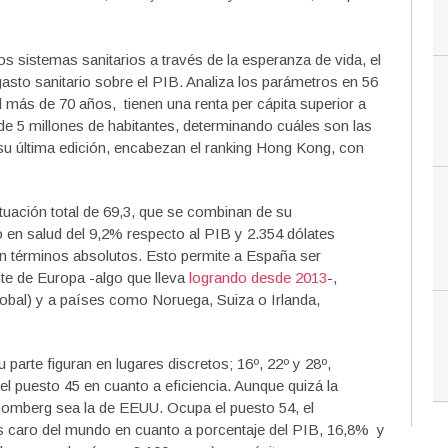
os sistemas sanitarios a través de la esperanza de vida, el
 gasto sanitario sobre el PIB. Analiza los parámetros en 56
más de 70 años, tienen una renta per cápita superior a
e 5 millones de habitantes, determinando cuáles son las
su última edición, encabezan el ranking Hong Kong, con
ntuación total de 69,3, que se combinan de su
 en salud del 9,2% respecto al PIB y 2.354 dólates
n términos absolutos. Esto permite a España ser
nte de Europa -algo que lleva
logrando desde 2013
-,
global) y a países como Noruega, Suiza o Irlanda,
arte figuran en lugares discretos; 16º, 22º y 28º,
l puesto 45 en cuanto a eficiencia. Aunque quizá la
loomberg sea la de EEUU. Ocupa el puesto 54, el
s caro del mundo en cuanto a porcentaje del PIB, 16,8% y