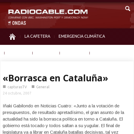
LA CAFETERA
EMERGENCIA CLIMÁTICA
IGUALDAD
MEMORIA
NOS MIRAN
OTRAS
«Borrasca en Cataluña»
■
■
capturasTV
General
24 octubre, 2007
Iñaki Gabilondo en Noticias Cuatro: «Junto a la votación de
presupuestos, de resultado apretadísimo, el gran asunto de la
actualidad ha sido la borrasca política en torno a Cataluña. El
gobierno está tocado y todos saltan a su yugular. El final de
legislatura va a librar en Cataluña batallas decisivas, tal vez