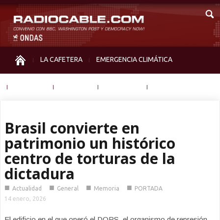
LA CAFETERA
EMERGENCIA CLIMÁTICA
IGUALDAD
MEMORIA
NOS MIRAN
OTRAS
Brasil convierte en
patrimonio un histórico
centro de torturas de la
dictadura
■
■
■
■
Actualidad
General
Memoria
PORTADA
14 enero, 2026
El edificio en el que operó el DOPS, el organismo de represión