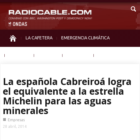
LA CAFETERA
EMERGENCIA CLIMÁTICA
IGUALDAD
MEMORIA
NOS MIRAN
OTRAS
La española Cabreiroá logra
el equivalente a la estrella
Michelin para las aguas
minerales
■
Empresas
28 abril, 2014