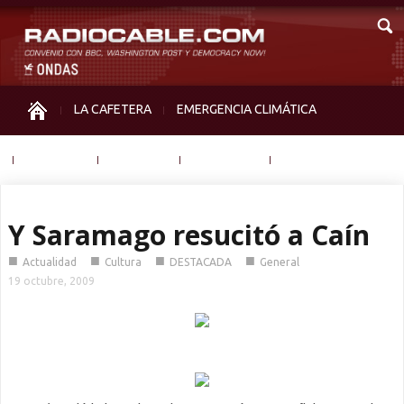
LA CAFETERA
EMERGENCIA CLIMÁTICA
IGUALDAD
MEMORIA
NOS MIRAN
OTRAS
Y Saramago resucitó a Caín
■
■
■
■
Actualidad
Cultura
DESTACADA
General
19 octubre, 2009