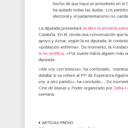
hecho de que haya un presidente en el G
ha quitado todas las dudas. Los partido
electoral y el parlamentarismo no cambi
La diputada presentará
un libro la próxima sem
Cataluña. En él, revela una conversación que t
apoyo y Aznar, según la ex diputada, le contes
«población enferma». De momento, la Fundac
si no rectifica
. «Por suerte había alguien más 
diputada.
«Me voy con tristeza», ha confesado, mientras
detallar si se refiere al PP de Esperanza Agui
voy a otro partido», ha concluido… De momento,
Cine de Masas y Poder
organizado por
Deba-t
semana.
ARTÍCULO PREVIO