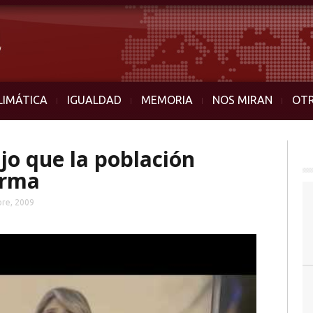
LIMÁTICA
IGUALDAD
MEMORIA
NOS MIRAN
OT
jo que la población
erma
bre, 2009