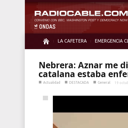
LA CAFETERA
EMERGENCIA C
Nebrera: Aznar me di
catalana estaba enf
■
■
■
Actualidad
DESTACADA
General
19 octu