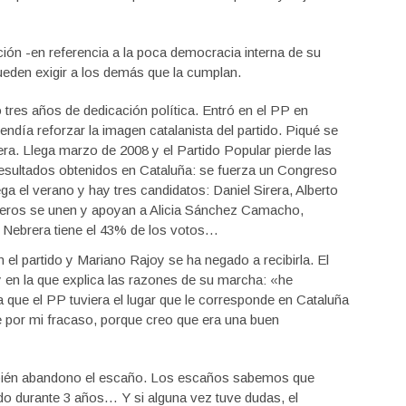
ción -en referencia a la poca democracia interna de su
ueden exigir a los demás que la cumplan.
o tres años de dedicación política. Entró en el PP en
ndía reforzar la imagen catalanista del partido. Piqué se
era. Llega marzo de 2008 y el Partido Popular pierde las
esultados obtenidos en Cataluña: se fuerza un Congreso
ga el verano y hay tres candidatos: Daniel Sirera, Alberto
meros se unen y apoyan a Alicia Sánchez Camacho,
. Nebrera tiene el 43% de los votos…
el partido y Mariano Rajoy se ha negado a recibirla. El
oy en la que explica las razones de su marcha: «he
a que el PP tuviera el lugar que le corresponde en Cataluña
te por mi fracaso, porque creo que era una buen
mbién abandono el escaño. Los escaños sabemos que
do durante 3 años… Y si alguna vez tuve dudas, el