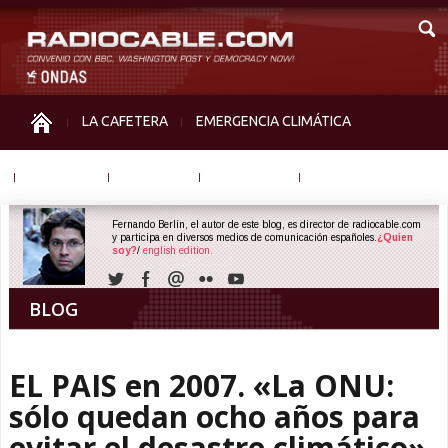
LA CAFETERA
EMERGENCIA CLIMÁTICA
IGUALDAD
MEMORIA
NOS MIRAN
OTRAS
Fernando Berlín, el autor de este blog, es director de radiocable.com
y participa en diversos medios de comunicación españoles.
¿Quien
soy?
/
english edition.
BLOG
EL PAIS en 2007. «La ONU:
sólo quedan ocho años para
evitar el desastre climático»