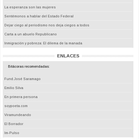
La esperanza son las mujeres
Sentémonos a hablar del Estado Federal
Dejar ciego al periodismo nos deja ciegos a todos
Carta a un abuelo Republicano
Inmigración y pobreza: El dilema de la manada
ENLACES
Bitácoras recomendadas:
Fund.José Saramago
Emilio Silva
En primera persona
soypoeta.com
Viramundeando
El Borrador
Im-Pulso