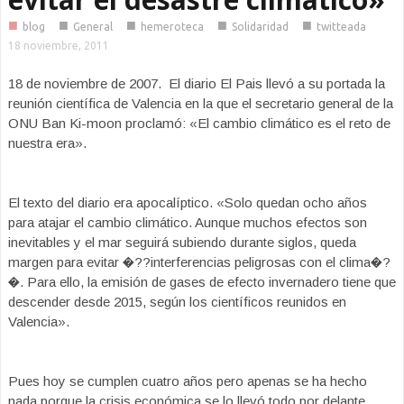
■
■
■
■
■
blog
General
hemeroteca
Solidaridad
twitteada
18 noviembre, 2011
18 de noviembre de 2007. El diario El Pais llevó a su portada la
reunión científica de Valencia en la que el secretario general de la
ONU Ban Ki-moon proclamó: «El cambio climático es el reto de
nuestra era».
El texto del diario era apocalíptico. «Solo quedan ocho años
para atajar el cambio climático. Aunque muchos efectos son
inevitables y el mar seguirá subiendo durante siglos, queda
margen para evitar �??interferencias peligrosas con el clima�?
�. Para ello, la emisión de gases de efecto invernadero tiene que
descender desde 2015, según los científicos reunidos en
Valencia».
Pues hoy se cumplen cuatro años pero apenas se ha hecho
nada porque la crisis económica se lo llevó todo por delante.