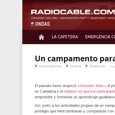
LA CAFETERA
EMERGENCIA C
Un campamento para
■
■
■
Emprendedores
General
Tendencias
24 
El pasado lunes empezó «
Iniciador Kids
«, el 
en Cantabria y el
objetivo es que los participant
emprender y fomentar un aprendizaje igualitari
Así, junto a las actividades propias de un ca
prestigio que intercambiarán y compartirán co