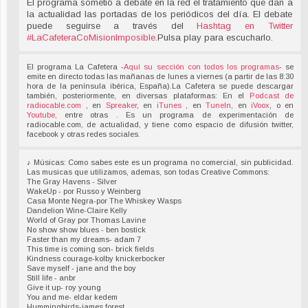
El programa sometió a debate en la red el tratamiento que dan a
la actualidad las portadas de los periódicos del día. El debate
puede seguirse a través del
Hashtag en Twitter
#LaCafeteraCoMisionImposible
.
Pulsa play para escucharlo.
El programa La Cafetera -
Aquí su sección con todos los programas
- se
emite en directo todas las mañanas de lunes a viernes (a partir de las 8:30
hora de la península ibérica, España).La Cafetera se puede descargar
también, posteriormente, en diversas plataformas: En el
Podcast de
radiocable.com
, en
Spreaker
, en
iTunes
, en
TuneIn
, en
iVoox
, o en
Youtube,
entre otras . Es un programa de experimentación de
radiocable.com, de actualidad, y tiene como espacio de difusión twitter,
facebook y otras redes sociales.
♪ Músicas: Como sabes este es un programa no comercial, sin publicidad.
Las musicas que utilizamos, ademas, son todas Creative Commons:
The Gray Havens - Silver
WakeUp - por Russo y Weinberg
Casa Monte Negra-por The Whiskey Wasps
Dandelion Wine-Claire Kelly
World of Gray por Thomas Lavine
No show show blues - ben bostick
Faster than my dreams- adam 7
This time is coming son- brick fields
Kindness courage-kolby knickerbocker
Save myself - jane and the boy
Still life - anbr
Give it up- roy young
You and me- eldar kedem
Hummingbirds-james forest