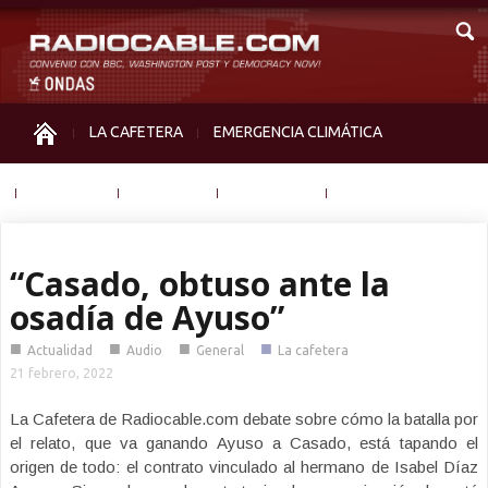
LA CAFETERA
EMERGENCIA CLIMÁTICA
IGUALDAD
MEMORIA
NOS MIRAN
OTRAS
“Casado, obtuso ante la
osadía de Ayuso”
■
■
■
■
Actualidad
Audio
General
La cafetera
21 febrero, 2022
La Cafetera de Radiocable.com debate sobre cómo la batalla por
el relato, que va ganando Ayuso a Casado, está tapando el
origen de todo: el contrato vinculado al hermano de Isabel Díaz