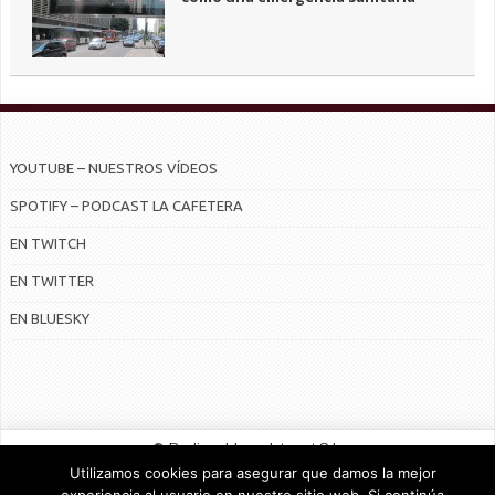
YOUTUBE – NUESTROS VÍDEOS
SPOTIFY – PODCAST LA CAFETERA
EN TWITCH
EN TWITTER
EN BLUESKY
© Radiocable en Internet S.L.
Utilizamos cookies para asegurar que damos la mejor
CONTRATO DE SERVICIOS Y POLÍTICA DE PRIVACIDAD