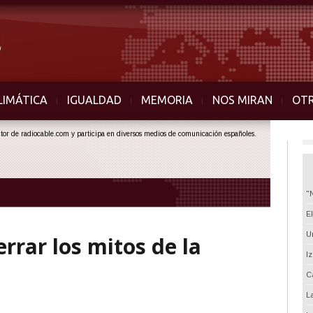
LIMÁTICA
IGUALDAD
MEMORIA
NOS MIRAN
OT
ector de radiocable.com y participa en diversos medios de comunicación españoles.
"
E
U
rrar los mitos de la
I
C
L