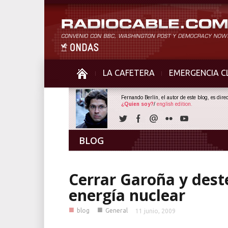
LA CAFETERA
EMERGENCIA C
Fernando Berlín, el autor de este blog, es dir
¿Quien soy?
/
english edition.
BLOG
Cerrar Garoña y deste
energía nuclear
■
■
blog
General
11 junio, 2009