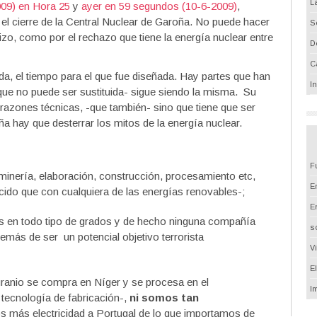
L
2009) en Hora 25
y
ayer en 59 segundos (10-6-2009)
,
l cierre de la Central Nuclear de Garoña. No puede hacer
S
izo, como por el rechazo que tiene la energía nuclear entre
D
C
a, el tiempo para el que fue diseñada. Hay partes que han
I
que no puede ser sustituida- sigue siendo la misma. Su
 razones técnicas, -que también- sino que tiene que ser
a hay que desterrar los mitos de la energía nuclear.
F
minería, elaboración, construcción, procesamiento etc,
Em
do que con cualquiera de las energías renovables-;
E
 en todo tipo de grados y de hecho ninguna compañía
s
emás de ser un potencial objetivo terrorista
V
E
uranio se compra en Níger y se procesa en el
I
 tecnología de fabricación-,
ni somos tan
 más electricidad a Portugal de lo que importamos de