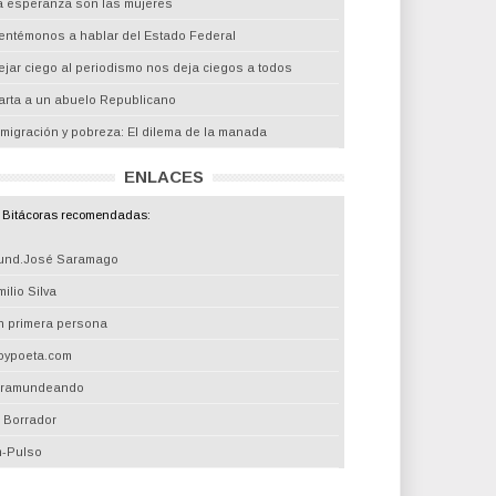
a esperanza son las mujeres
entémonos a hablar del Estado Federal
ejar ciego al periodismo nos deja ciegos a todos
arta a un abuelo Republicano
nmigración y pobreza: El dilema de la manada
ENLACES
Bitácoras recomendadas:
und.José Saramago
ilio Silva
n primera persona
oypoeta.com
iramundeando
l Borrador
m-Pulso