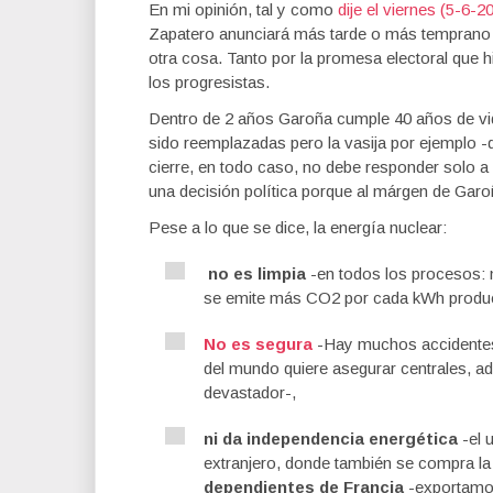
En mi opinión, tal y como
dije el viernes (5-6-
Zapatero anunciará más tarde o más temprano e
otra cosa. Tanto por la promesa electoral que h
los progresistas.
Dentro de 2 años Garoña cumple 40 años de vid
sido reemplazadas pero la vasija por ejemplo -
cierre, en todo caso, no debe responder solo a
una decisión política porque al márgen de Garoñ
Pese a lo que se dice, la energía nuclear:
no es limpia
-en todos los procesos: 
se emite más CO2 por cada kWh produci
No es segura
-Hay muchos accidentes
del mundo quiere asegurar centrales, ad
devastador-,
ni da independencia energética
-el 
extranjero, donde también se compra la
dependientes de Francia
-exportamos