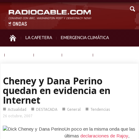
LA CAFETERA
EMERGENCIA CLIMÁTICA
IGUALDAD
MEMORIA
NOS MIRAN
OTRAS
Cheney y Dana Perino
quedan en evidencia en
Internet
■
■
■
■
Actualidad
DESTACADA
General
Tendencias
26 octubre, 2007
Un poco en la misma onda que las
últimas
declaraciones de Rajoy
,