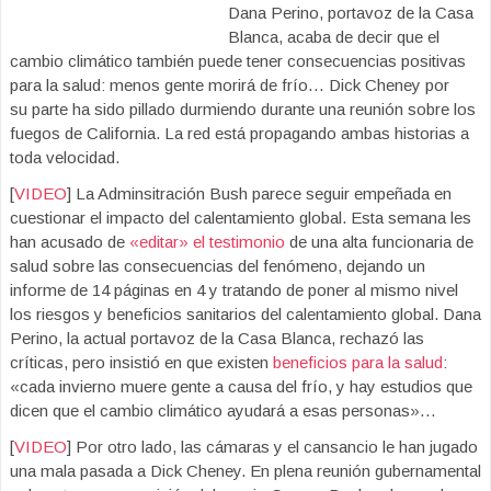
Dana Perino, portavoz de la Casa
Blanca, acaba de decir que el
cambio climático también puede tener consecuencias positivas
para la salud: menos gente morirá de frío… Dick Cheney por
su parte ha sido pillado durmiendo durante una reunión sobre los
fuegos de California. La red está propagando ambas historias a
toda velocidad.
[
VIDEO
] La Adminsitración Bush parece seguir empeñada en
cuestionar el impacto del calentamiento global. Esta semana les
han acusado de
«editar» el testimonio
de una alta funcionaria de
salud sobre las consecuencias del fenómeno, dejando un
informe de 14 páginas en 4 y tratando de poner al mismo nivel
los riesgos y beneficios sanitarios del calentamiento global. Dana
Perino, la actual portavoz de la Casa Blanca, rechazó las
críticas, pero insistió en que existen
beneficios para la salud
:
«cada invierno muere gente a causa del frío, y hay estudios que
dicen que el cambio climático ayudará a esas personas»…
[
VIDEO
] Por otro lado, las cámaras y el cansancio le han jugado
una mala pasada a Dick Cheney. En plena reunión gubernamental