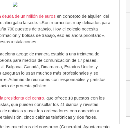
 deuda de un millón de euros
en concepto de alquiler del
que albergaba la sede. «Son momentos muy delicados para
uña 700 puestos de trabajo. Hoy el colegio necesita
rmación y bolsas de trabajo, eso es ahora prioritario»,
 estas instalaciones.
arcelona acoge de manera estable a una treintena de
celona para medios de comunicación de 17 países,
sil, Bulgaria, Canadá, Dinamarca, Estados Unidos y
as aseguran lo usan muchos más profesionales y se
ierre. Además de reuniones con responsables y partidos
 acto de protesta público.
a presidenta del centro
, que ofrece 18 puestos con los
stas, que pueden consultar los 41 diarios y revistas
ias de noticias y usar los ordenadores con conexión a
e televisión, cinco cabinas telefónicas y dos faxes.
 de los miembros del consorcio (Generalitat, Ayuntamiento