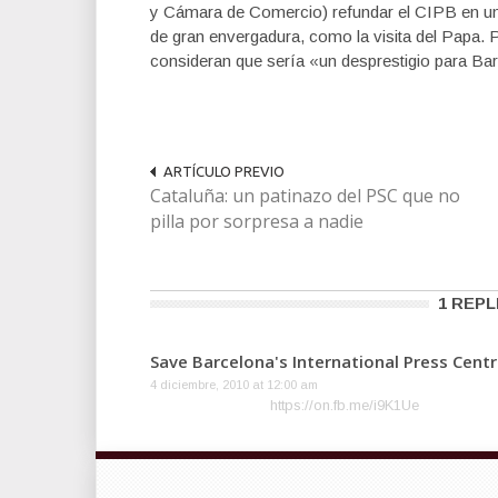
y Cámara de Comercio) refundar el CIPB en un
de gran envergadura, como la visita del Papa.
consideran que sería «un desprestigio para Ba
ARTÍCULO PREVIO
Cataluña: un patinazo del PSC que no
pilla por sorpresa a nadie
1 REPL
Save Barcelona's International Press Cent
4 diciembre, 2010 at 12:00 am
https://on.fb.me/i9K1Ue