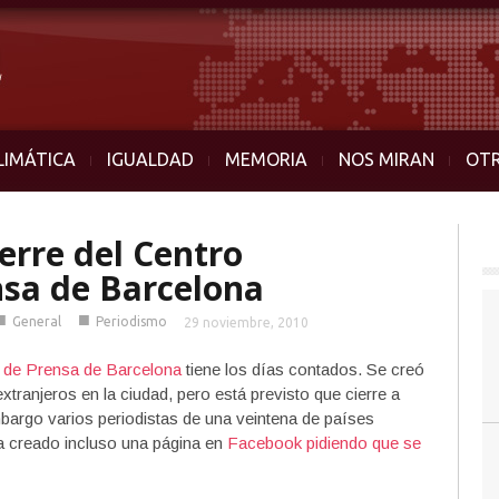
LIMÁTICA
IGUALDAD
MEMORIA
NOS MIRAN
OT
ierre del Centro
nsa de Barcelona
■
■
General
Periodismo
29 noviembre, 2010
l de Prensa de Barcelona
tiene los días contados. Se creó
xtranjeros en la ciudad, pero está previsto que cierre a
embargo varios periodistas de una veintena de países
ha creado incluso una página en
Facebook pidiendo que se