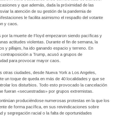
ocasiones y que además, dada la próximidad de las
sviar la atención de su gestión de la pandemia de
festaciones le facilita asimismo el respadlo del votante
ón y caos.
s por la muerte de Floyd empezaron siendo pacíficas y
nas actitudes violentas. Durante el fin de semana, la
os y pillajes, ha ido ganando espacio y terreno. En
en contraposición a Trump, acusó a grupos de
iudad para provocar mayor caos.
s otras ciudades, desde Nueva York a Los Angeles,
te un toque de queda en más de 40 localidades y que se
ntrolar los disturbios. Todo esto provocado la cancelación
ue fueran «secuestradas» por grupos extremistas.
 continúan produciéndose numerosas protestas en la que los
ente de forma pacífica, en sus reivindicaciones sobre
ad y segregación racial o la falta de oportunidades