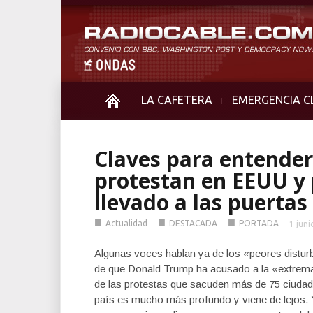
LA CAFETERA
EMERGENCIA C
Claves para entender
protestan en EEUU y p
llevado a las puertas
■
■
■
Actualidad
DESTACADA
PORTADA
1 juni
Algunas voces hablan ya de los «peores disturb
de que Donald Trump ha acusado a la «extrema 
de las protestas que sacuden más de 75 ciudade
país es mucho más profundo y viene de lejos. 