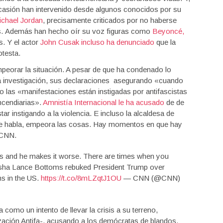
ocasión han intervenido desde algunos conocidos por su
ichael Jordan
, precisamente criticados por no haberse
s. Además han hecho oír su voz figuras como
Beyoncé,
. Y el actor
John Cusak incluso ha denunciado
que la
otesta.
eorar la situación. A pesar de que ha condenado lo
 investigación, sus declaraciones asegurando «cuando
 las «manifestaciones están instigadas por antifascistas
ncendiarias».
Amnistía Internacional le ha acusado
de de
ar instigando a la violencia. E incluso la alcaldesa de
que habla, empeora las cosas. Hay momentos en que hay
a CNN.
s and he makes it worse. There are times when you
eisha Lance Bottoms rebuked President Trump over
ons in the US.
https://t.co/8mLZqtJ1OU
— CNN (@CNN)
como un intento de llevar la crisis a su terreno,
zación Antifa-, acusando a los demócratas de blandos.