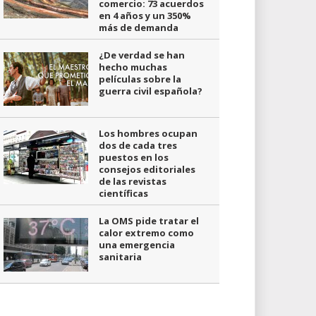
comercio: 73 acuerdos
en 4 años y un 350%
más de demanda
¿De verdad se han
hecho muchas
películas sobre la
guerra civil española?
Los hombres ocupan
dos de cada tres
puestos en los
consejos editoriales
de las revistas
científicas
La OMS pide tratar el
calor extremo como
una emergencia
sanitaria