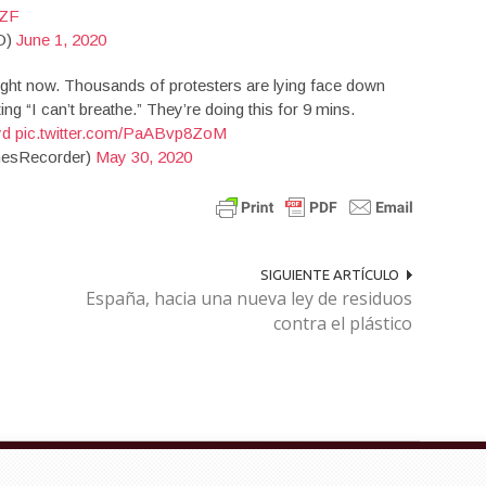
cZF
O)
June 1, 2020
right now. Thousands of protesters are lying face down
ing “I can’t breathe.” They’re doing this for 9 mins.
yd
pic.twitter.com/PaABvp8ZoM
mesRecorder)
May 30, 2020
SIGUIENTE ARTÍCULO
España, hacia una nueva ley de residuos
contra el plástico