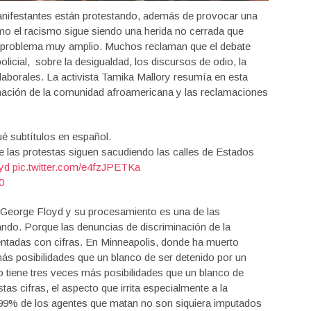
manifestantes están protestando, además de provocar una
mo el racismo sigue siendo una herida no cerrada que
n problema muy amplio. Muchos reclaman que el debate
licial, sobre la desigualdad, los discursos de odio, la
laborales. La activista Tamika Mallory resumía en esta
gnación de la comunidad afroamericana y las reclamaciones
é subtítulos en español.
e las protestas siguen sacudiendo las calles de Estados
yd
pic.twitter.com/e4fzJPETKa
0
e George Floyd y su procesamiento es una de las
do. Porque las denuncias de discriminación de la
tadas con cifras. En Minneapolis, donde ha muerto
ás posibilidades que un blanco de ser detenido por un
 tiene tres veces más posibilidades que un blanco de
as cifras, el aspecto que irrita especialmente a la
99% de los agentes que matan no son siquiera imputados