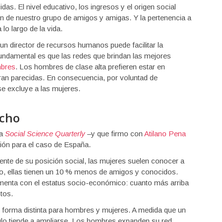
s. El nivel educativo, los ingresos y el origen social
ón de nuestro grupo de amigos y amigas. Y la pertenencia a
 lo largo de la vida.
n director de recursos humanos puede facilitar la
undamental es que las redes que brindan las mejores
mbres
. Los hombres de clase alta prefieren estar en
ran parecidas. En consecuencia, por voluntad de
se excluye a las mujeres.
echo
ta
Social Science Quarterly
–y que firmo con
Atilano Pena
ción para el caso de España.
nte de su posición social, las mujeres suelen conocer a
, ellas tienen un 10 % menos de amigos y conocidos.
enta con el estatus socio-económico: cuanto más arriba
tos.
forma distinta para hombres y mujeres. A medida que un
lo tiende a ampliarse. Los hombres expanden su red