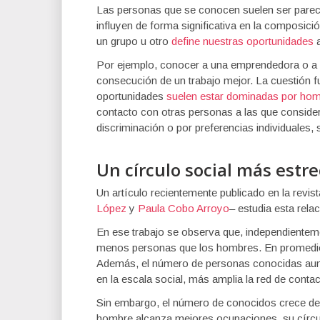
Las personas que se conocen suelen ser parecida
influyen de forma significativa en la composici
un grupo u otro
define nuestras oportunidades
a
Por ejemplo, conocer a una emprendedora o a u
consecución de un trabajo mejor. La cuestión f
oportunidades
suelen estar dominadas por ho
contacto con otras personas a las que conside
discriminación o por preferencias individuales, 
Un círculo social más estr
Un artículo recientemente publicado en la revis
López
y
Paula Cobo Arroyo
– estudia esta rela
En ese trabajo se observa que, independienteme
menos personas que los hombres. En promedio
Además, el número de personas conocidas aum
en la escala social, más amplia la red de contac
Sin embargo, el número de conocidos crece de 
hombre alcanza mejores ocupaciones, su círcu