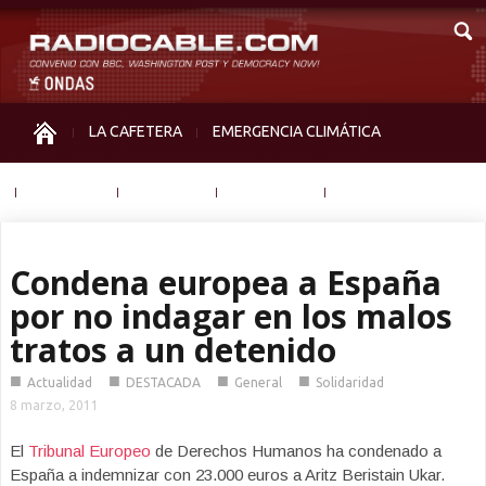
LA CAFETERA
EMERGENCIA CLIMÁTICA
IGUALDAD
MEMORIA
NOS MIRAN
OTRAS
Condena europea a España
por no indagar en los malos
tratos a un detenido
■
■
■
■
Actualidad
DESTACADA
General
Solidaridad
8 marzo, 2011
El
Tribunal Europeo
de Derechos Humanos ha condenado a
España a indemnizar con 23.000 euros a Aritz Beristain Ukar.