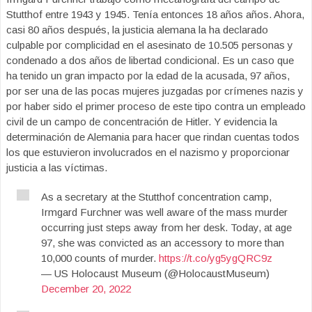
Stutthof entre 1943 y 1945. Tenía entonces 18 años años. Ahora,
casi 80 años después, la justicia alemana la ha declarado
culpable por complicidad en el asesinato de 10.505 personas y
condenado a dos años de libertad condicional. Es un caso que
ha tenido un gran impacto por la edad de la acusada, 97 años,
por ser una de las pocas mujeres juzgadas por crímenes nazis y
por haber sido el primer proceso de este tipo contra un empleado
civil de un campo de concentración de Hitler. Y evidencia la
determinación de Alemania para hacer que rindan cuentas todos
los que estuvieron involucrados en el nazismo y proporcionar
justicia a las víctimas.
As a secretary at the Stutthof concentration camp,
Irmgard Furchner was well aware of the mass murder
occurring just steps away from her desk. Today, at age
97, she was convicted as an accessory to more than
10,000 counts of murder.
https://t.co/yg5ygQRC9z
— US Holocaust Museum (@HolocaustMuseum)
December 20, 2022