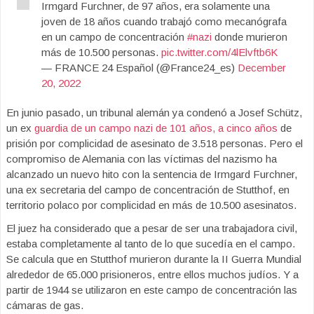
Irmgard Furchner, de 97 años, era solamente una
joven de 18 años cuando trabajó como mecanógrafa
en un campo de concentración
#nazi
donde murieron
más de 10.500 personas.
pic.twitter.com/4lElvftb6K
— FRANCE 24 Español (@France24_es)
December
20, 2022
En junio pasado, un tribunal alemán ya condenó a Josef Schütz,
un ex
guardia de un campo nazi de 101 años, a cinco años
de
prisión por complicidad de asesinato de 3.518 personas. Pero el
compromiso de Alemania con las víctimas del nazismo ha
alcanzado un nuevo hito con la sentencia de Irmgard Furchner,
una ex secretaria del campo de concentración de Stutthof, en
territorio polaco por complicidad en más de 10.500 asesinatos.
El juez ha considerado que a pesar de ser una trabajadora civil,
estaba completamente al tanto de lo que sucedía en el campo.
Se calcula que en Stutthof murieron durante la II Guerra Mundial
alrededor de 65.000 prisioneros, entre ellos muchos judíos. Y a
partir de 1944 se utilizaron en este campo de concentración las
cámaras de gas.