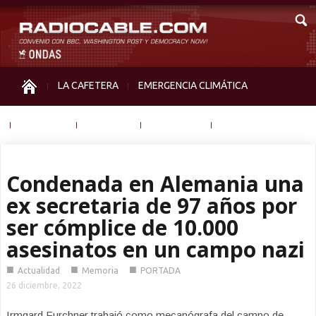
LA CAFETERA
EMERGENCIA CLIMÁTICA
IGUALDAD
MEMORIA
NOS MIRAN
OTRAS
Condenada en Alemania una
ex secretaria de 97 años por
ser cómplice de 10.000
asesinatos en un campo nazi
■
■
■
Actualidad
Memoria
PORTADA
26 diciembre, 2022
Irmgard Furchner trabajó como mecanógrafa del campo de