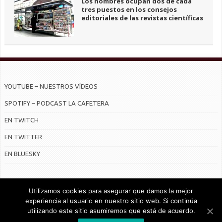
Los hombres ocupan dos de cada
tres puestos en los consejos
editoriales de las revistas científicas
YOUTUBE – NUESTROS VÍDEOS
SPOTIFY – PODCAST LA CAFETERA
EN TWITCH
EN TWITTER
EN BLUESKY
Utilizamos cookies para asegurar que damos la mejor
experiencia al usuario en nuestro sitio web. Si continúa
utilizando este sitio asumiremos que está de acuerdo.
© Radiocable en Internet S.L.