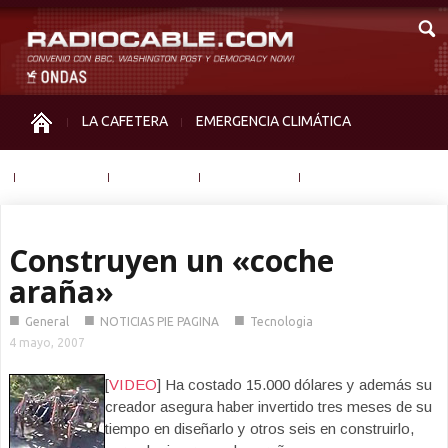
LA CAFETERA
EMERGENCIA CLIMÁTICA
IGUALDAD
MEMORIA
NOS MIRAN
OTRAS
Construyen un «coche
araña»
■
■
■
General
NOTICIAS PIE PAGINA
Tecnologia
4 mayo, 2007
[
VIDEO
] Ha costado 15.000 dólares y además su
creador asegura haber invertido tres meses de su
tiempo en diseñarlo y otros seis en construirlo,