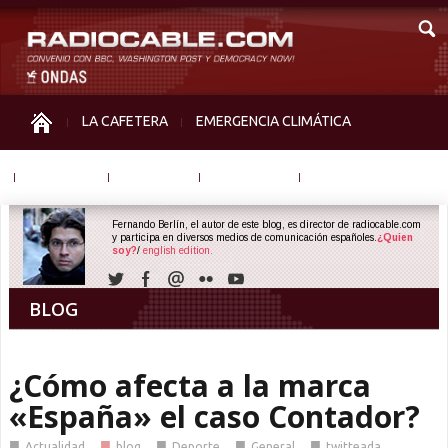
LA CAFETERA
EMERGENCIA CLIMÁTICA
IGUALDAD
MEMORIA
NOS MIRAN
OTRAS
Fernando Berlín, el autor de este blog, es director de radiocable.com
y participa en diversos medios de comunicación españoles.
¿Quien
soy?
/
english edition.
BLOG
¿Cómo afecta a la marca
«España» el caso Contador?
■
■
■
■
■
Actualidad
blog
Deporte
General
twitteada