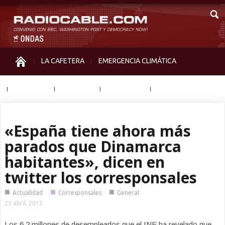
LA CAFETERA
EMERGENCIA CLIMÁTICA
IGUALDAD
MEMORIA
NOS MIRAN
OTRAS
«España tiene ahora más
parados que Dinamarca
habitantes», dicen en
twitter los corresponsales
■
■
■
Actualidad
Corresponsales
General
25 abril, 2013
Los 6,2 millones de desempleados que el INE ha revelado que