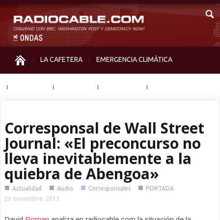
LA CAFETERA
EMERGENCIA CLIMÁTICA
IGUALDAD
MEMORIA
NOS MIRAN
OTRAS
Corresponsal de Wall Street
Journal: «El preconcurso no
lleva inevitablemente a la
quiebra de Abengoa»
■
■
■
■
Actualidad
Audio
Corresponsales
PORTADA
26 noviembre, 2015
David
Roman
analiza en radiocable.com la situación de la