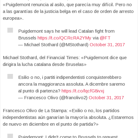
«Puigdemont renuncia al asilo, que parecía muy difícil. Pero no
a las garantías de la justicia belga en el caso de orden de arresto
europea».
Puigdemont says he will lead Catalan fight from
Brussels
https://t.co/QCRcRA2YMy
via
@FT
— Michael Stothard (@MStothard)
October 31, 2017
Michael Stothard, del Financial Times: «Puigdemont dice que
dirigira la lucha catalana desde Bruselas»
Esilio o no, i partiti indipendentisti conquisterebbero
ancora la maggioranza assoluta. A dicembre saremo
al punto di partenza?
https://t.co/lqcfG8ivxj
— Francesco Olivo (@franolivo2)
October 31, 2017
Francesco Olivo de La Stampa: «Exilio o no, los partidos
independentistas aún ganarían la mayoría absoluta. ¿Estaremos
de nuevo en diciembre en el punto de partida?»
Puigdemont: I didn't come to Brussels to request