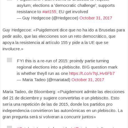
asylum; elections a 'democratic challenge'; supports
resistance to
#art155
; EU get involved
— Guy Hedgecoe (@Hedgecoe)
October 31, 2017
Guy Hedgecoe: «Puigdemont dice que no ha ido a Bruselas para
pedir asilo, que las elecciones son un reto democrático, que
apoya la resistencia al artículo 155 y pide a la UE que se
involucre.»
FYI this is a re-run of 2015: proindy partie turning
regional elections into a plebiscite. BIG question mark
is whether theyll run as one
https://t.co/v7qLHv6Fb7
— Maria Tadeo (@mariatad)
October 31, 2017
Maria Tadeo, de Bloomberg: «Puigdemont admite las elecciones
del 21 de diciembre y sugiere convertirlas e un plebiscito. Esto
sería una repetición de las de 2015, donde los partidos pro
independencia convirtieron las autonómicas en un plebiscito. La
gran pregunta será si volveran a concurrir juntos»