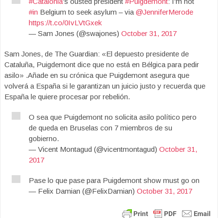
#Catalonia
's ousted president
#Puigdemont
: I'm not
#in
Belgium to seek asylum – via
@JenniferMerode
https://t.co/0IvLVtGxek
— Sam Jones (@swajones)
October 31, 2017
Sam Jones, de The Guardian: «El depuesto presidente de
Cataluña, Puigdemont dice que no está en Bélgica para pedir
asilo» .Añade en su crónica que Puigdemont asegura que
volverá a España si le garantizan un juicio justo y recuerda que
España le quiere procesar por rebelión.
O sea que Puigdemont no solicita asilo político pero
de queda en Bruselas con 7 miembros de su
gobierno.
— Vicent Montagud (@vicentmontagud)
October 31,
2017
Pase lo que pase para Puigdemont show must go on
— Felix Damian (@FelixDamian)
October 31, 2017