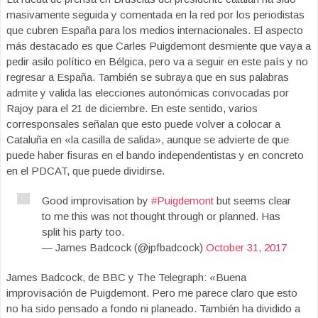
masivamente seguida y comentada en la red por los periodistas
que cubren España para los medios internacionales. El aspecto
más destacado es que Carles Puigdemont desmiente que vaya a
pedir asilo político en Bélgica, pero va a seguir en este país y no
regresar a España. También se subraya que en sus palabras
admite y valida las elecciones autonómicas convocadas por
Rajoy para el 21 de diciembre. En este sentido, varios
corresponsales señalan que esto puede volver a colocar a
Cataluña en «la casilla de salida», aunque se advierte de que
puede haber fisuras en el bando independentistas y en concreto
en el PDCAT, que puede dividirse.
Good improvisation by
#Puigdemont
but seems clear
to me this was not thought through or planned. Has
split his party too.
— James Badcock (@jpfbadcock)
October 31, 2017
James Badcock, de BBC y The Telegraph: «Buena
improvisación de Puigdemont. Pero me parece claro que esto
no ha sido pensado a fondo ni planeado. También ha dividido a