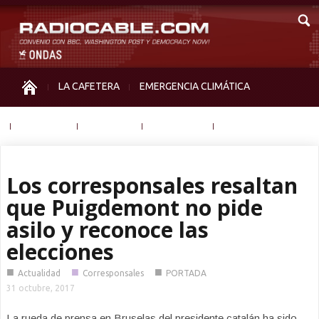
LA CAFETERA
EMERGENCIA CLIMÁTICA
IGUALDAD
MEMORIA
NOS MIRAN
OTRAS
Los corresponsales resaltan
que Puigdemont no pide
asilo y reconoce las
elecciones
■
■
■
Actualidad
Corresponsales
PORTADA
31 octubre, 2017
La rueda de prensa en Bruselas del presidente catalán ha sido