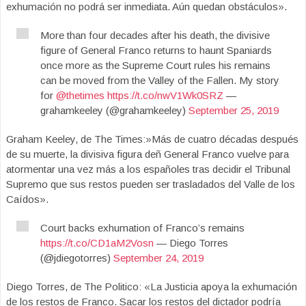
exhumación no podrá ser inmediata. Aún quedan obstáculos».
More than four decades after his death, the divisive
figure of General Franco returns to haunt Spaniards
once more as the Supreme Court rules his remains
can be moved from the Valley of the Fallen. My story
for
@thetimes
https://t.co/nwV1Wk0SRZ
—
grahamkeeley (@grahamkeeley)
September 25, 2019
Graham Keeley, de The Times:»Más de cuatro décadas después
de su muerte, la divisiva figura deñ General Franco vuelve para
atormentar una vez más a los españoles tras decidir el Tribunal
Supremo que sus restos pueden ser trasladados del Valle de los
Caídos».
Court backs exhumation of Franco’s remains
https://t.co/CD1aM2Vosn
— Diego Torres
(@jdiegotorres)
September 24, 2019
Diego Torres, de The Politico: «La Justicia apoya la exhumación
de los restos de Franco. Sacar los restos del dictador podría