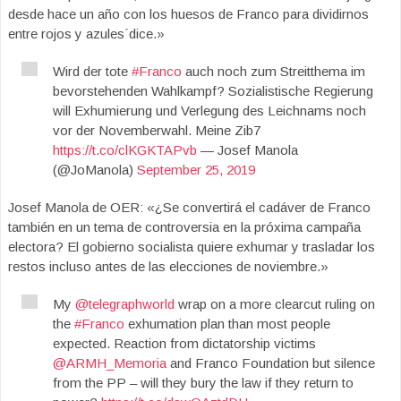
desde hace un año con los huesos de Franco para dividirnos
entre rojos y azules´dice.»
Wird der tote
#Franco
auch noch zum Streitthema im
bevorstehenden Wahlkampf? Sozialistische Regierung
will Exhumierung und Verlegung des Leichnams noch
vor der Novemberwahl. Meine Zib7
https://t.co/clKGKTAPvb
— Josef Manola
(@JoManola)
September 25, 2019
Josef Manola de OER: «¿Se convertirá el cadáver de Franco
también en un tema de controversia en la próxima campaña
electora? El gobierno socialista quiere exhumar y trasladar los
restos incluso antes de las elecciones de noviembre.»
My
@telegraphworld
wrap on a more clearcut ruling on
the
#Franco
exhumation plan than most people
expected. Reaction from dictatorship victims
@ARMH_Memoria
and Franco Foundation but silence
from the PP – will they bury the law if they return to