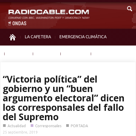
LA CAFETERA
EMERGENCIA CLIMÁTICA
IGUALDAD
MEMORIA
NOS MIRAN
OTRAS
“Victoria política” del
gobierno y un “buen
argumento electoral” dicen
los corresponsales del fallo
del Supremo
■
■
■
Actualidad
Corresponsales
PORTADA
25 septiembre, 2019