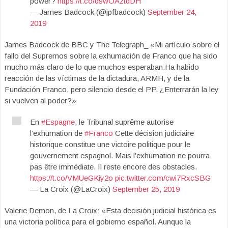
power?
https://t.co/dswOAztdDH
— James Badcock (@jpfbadcock)
September 24,
2019
James Badcock de BBC y The Telegraph_ «Mi artículo sobre el
fallo del Supremos sobre la exhumación de Franco que ha sido
mucho más claro de lo que muchos esperaban.Ha habido
reacción de las víctimas de la dictadura, ARMH, y de la
Fundación Franco, pero silencio desde el PP. ¿Enterrarán la ley
si vuelven al poder?»
En
#Espagne
, le Tribunal suprême autorise
l’exhumation de
#Franco
Cette décision judiciaire
historique constitue une victoire politique pour le
gouvernement espagnol. Mais l’exhumation ne pourra
pas être immédiate. Il reste encore des obstacles.
https://t.co/VMUeGKiy2o
pic.twitter.com/cwi7RxcSBG
— La Croix (@LaCroix)
September 25, 2019
Valerie Demon, de La Croix: «Esta decisión judicial histórica es
una victoria política para el gobierno español. Aunque la