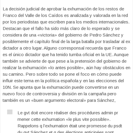
La decisión judicial de aprobar la exhumación de los restos de
Franco del Valle de los Caídos es analizada y valorada en la red
por los periodistas que escriben para los medios internacionales.
Destacan que el fallo ha sido más claro de lo esperado y se
considera de una «victoria» del gobierno de Pedro Sánchez y
posiblemente el capítulo final de la larga batalla por trasladar al ex
dictador a otro lugar. Alguno corresponsal recuerda que Franco
es el único dictador que ha tenido tumba oficial en la UE. Aunque
también se advierte de que pese a la pretensión del gobierno de
realizar la exhumación «lo antes posible», aún hay obstáculos en
su camino. Pero sobre todo se pone el foco en cómo puede
influir este tema en la política española y en las elecciones del
10N. Se apunta que la exhumación puede convertirse en un
nuevo foco de controversia y división en la campaña pero
también es un «buen argumento electoral» para Sánchez,
Le gvt doit encore réaliser des procédures admin pr
mener cette exhumation «le plus vite possible».
Rappelons q l’exhumation était une promesse du psdt
du gvt Sánchez et q des élections anticipées sont