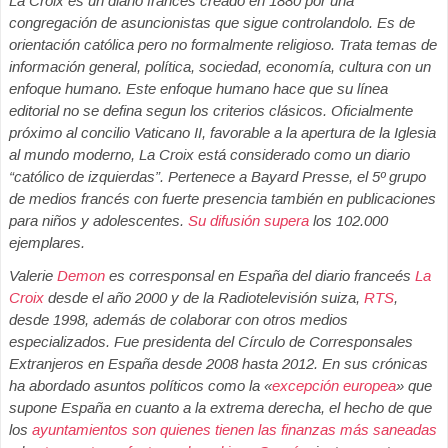
La Croix es un diario francés creado en 1880 por una
congregación de asuncionistas que sigue controlandolo. Es de
orientación católica pero no formalmente religioso. Trata temas de
información general, política, sociedad, economía, cultura con un
enfoque humano. Este enfoque humano hace que su línea
editorial no se defina segun los criterios clásicos. Oficialmente
próximo al concilio Vaticano II, favorable a la apertura de la Iglesia
al mundo moderno, La Croix está considerado como un diario
“católico de izquierdas”. Pertenece a Bayard Presse, el 5º grupo
de medios francés con fuerte presencia también en publicaciones
para niños y adolescentes.
Su difusión supera
los 102.000
ejemplares.
Valerie
Demon
es corresponsal en España del diario franceés
La
Croix
desde el año 2000 y de la Radiotelevisión suiza,
RTS
,
desde 1998, además de colaborar con otros medios
especializados. Fue presidenta del Círculo de Corresponsales
Extranjeros en España desde 2008 hasta 2012. En sus crónicas
ha abordado asuntos políticos como la «
excepción europea
» que
supone España en cuanto a la extrema derecha, el hecho de que
los
ayuntamientos son quienes tienen las finanzas más saneadas