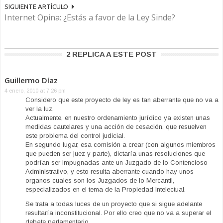
SIGUIENTE ARTÍCULO
Internet Opina: ¿Estás a favor de la Ley Sinde?
2 REPLICA A ESTE POST
Guillermo Díaz
4 enero, 2010 at 7:26 pm
Considero que este proyecto de ley es tan aberrante que no va a
ver la luz.
Actualmente, en nuestro ordenamiento jurídico ya existen unas
medidas cautelares y una acción de cesación, que resuelven
este problema del control judicial.
En segundo lugar, esa comisión a crear (con algunos miembros
que pueden ser juez y parte), dictaría unas resoluciones que
podrían ser impugnadas ante un Juzgado de lo Contencioso
Administrativo, y esto resulta aberrante cuando hay unos
organos cuales son los Juzgados de lo Mercantil,
especializados en el tema de la Propiedad Intelectual.
Se trata a todas luces de un proyecto que si sigue adelante
resultaría inconstitucional. Por ello creo que no va a superar el
debate parlamentario.