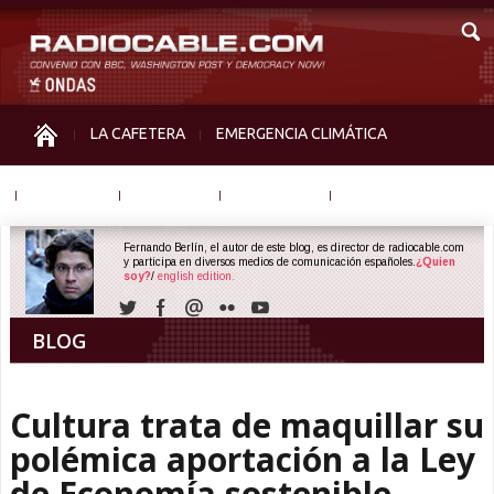
LA CAFETERA
EMERGENCIA CLIMÁTICA
IGUALDAD
MEMORIA
NOS MIRAN
OTRAS
Fernando Berlín, el autor de este blog, es director de radiocable.com
y participa en diversos medios de comunicación españoles.
¿Quien
soy?
/
english edition.
BLOG
Cultura trata de maquillar su
polémica aportación a la Ley
de Economía sostenible