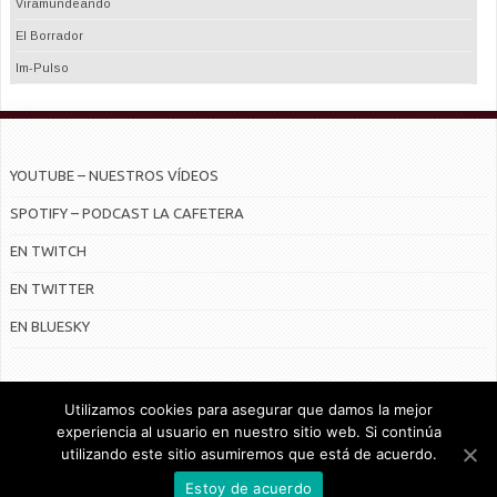
Viramundeando
El Borrador
Im-Pulso
YOUTUBE – NUESTROS VÍDEOS
SPOTIFY – PODCAST LA CAFETERA
EN TWITCH
EN TWITTER
EN BLUESKY
Utilizamos cookies para asegurar que damos la mejor
experiencia al usuario en nuestro sitio web. Si continúa
utilizando este sitio asumiremos que está de acuerdo.
© Radiocable en Internet S.L.
Estoy de acuerdo