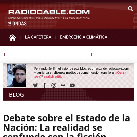
LA CAFETERA
EMERGENCIA CLIMÁTICA
IGUALDAD
MEMORIA
NOS MIRAN
OTRAS
Fernando Berlín, el autor de este blog, es director de radiocable.com
y participa en diversos medios de comunicación españoles.
¿Quien
soy?
/
english edition.
BLOG
Debate sobre el Estado de la
Nación: La realidad se
confunde con la ficción