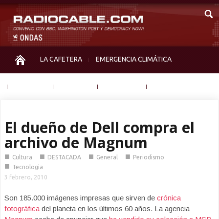
LA CAFETERA
EMERGENCIA CLIMÁTICA
IGUALDAD
MEMORIA
NOS MIRAN
OTRAS
El dueño de Dell compra el
archivo de Magnum
■
■
■
■
Cultura
DESTACADA
General
Periodismo
■
Tecnologia
3 febrero, 2010
Son 185.000 imágenes impresas que sirven de
crónica
fotográfica
del planeta en los últimos 60 años. La agencia