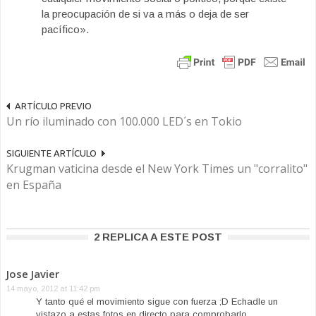
la preocupación de si va a más o deja de ser
pacífico».
ARTÍCULO PREVIO
Un río iluminado con 100.000 LED´s en Tokio
SIGUIENTE ARTÍCULO
Krugman vaticina desde el New York Times un "corralito"
en España
2 REPLICA A ESTE POST
Jose Javier
14 mayo, 2012 at 11:42 pm
Y tanto qué el movimiento sigue con fuerza ;D Echadle un
vistazo a estas fotos en directo para comprobarlo