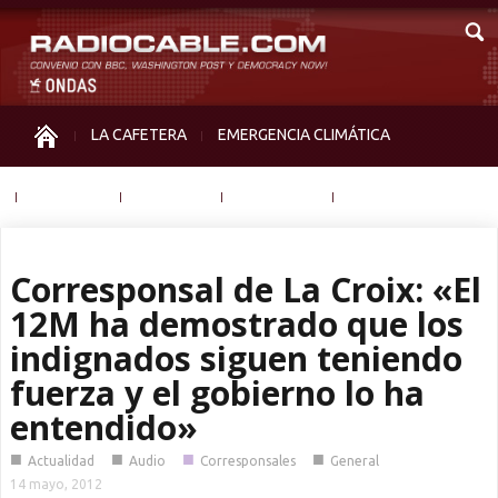
LA CAFETERA
EMERGENCIA CLIMÁTICA
IGUALDAD
MEMORIA
NOS MIRAN
OTRAS
Corresponsal de La Croix: «El
12M ha demostrado que los
indignados siguen teniendo
fuerza y el gobierno lo ha
entendido»
■
■
■
■
Actualidad
Audio
Corresponsales
General
14 mayo, 2012