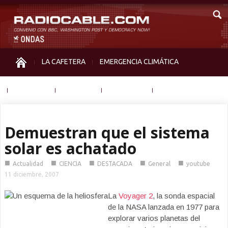
LA CAFETERA
EMERGENCIA CLIMÁTICA
IGUALDAD
MEMORIA
NOS MIRAN
OTRAS
Demuestran que el sistema
solar es achatado
■
■
■
■
■
Actualidad
CIENCIA
DESTACADA
General
youtube
11 diciembre, 2007
La
Voyager 2
, la sonda espacial
de la NASA lanzada en 1977 para
explorar varios planetas del