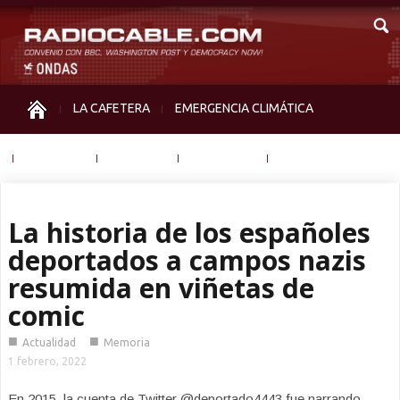
LA CAFETERA
EMERGENCIA CLIMÁTICA
IGUALDAD
MEMORIA
NOS MIRAN
OTRAS
La historia de los españoles
deportados a campos nazis
resumida en viñetas de
comic
■
■
Actualidad
Memoria
1 febrero, 2022
En 2015, la cuenta de Twitter @deportado4443 fue narrando