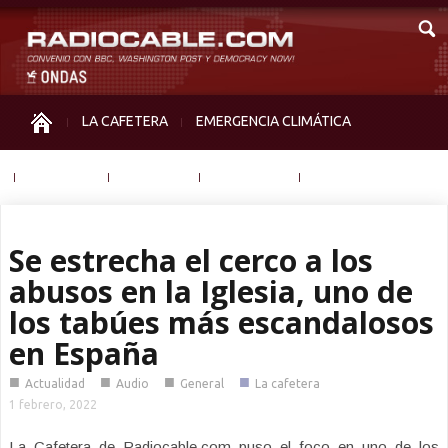
LA CAFETERA
EMERGENCIA CLIMÁTICA
IGUALDAD
MEMORIA
NOS MIRAN
OTRAS
Se estrecha el cerco a los
abusos en la Iglesia, uno de
los tabúes más escandalosos
en España
■
■
■
■
Actualidad
Audio
General
La cafetera
1 febrero, 2022
La Cafetera de Radiocable.com puso el foco en uno de los