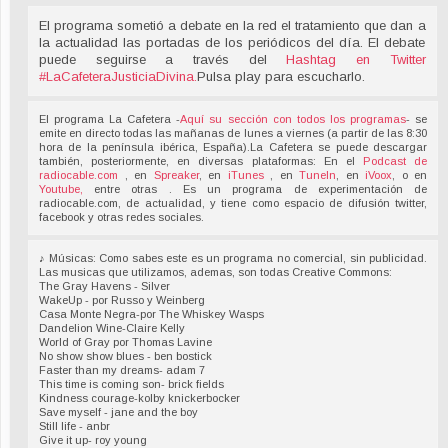
El programa sometió a debate en la red el tratamiento que dan a
la actualidad las portadas de los periódicos del día. El debate
puede seguirse a través del
Hashtag en Twitter
#LaCafeteraJusticiaDivina
.
Pulsa play para escucharlo.
El programa La Cafetera -
Aquí su sección con todos los programas
- se
emite en directo todas las mañanas de lunes a viernes (a partir de las 8:30
hora de la península ibérica, España).La Cafetera se puede descargar
también, posteriormente, en diversas plataformas: En el
Podcast de
radiocable.com
, en
Spreaker
, en
iTunes
, en
TuneIn
, en
iVoox
, o en
Youtube,
entre otras . Es un programa de experimentación de
radiocable.com, de actualidad, y tiene como espacio de difusión twitter,
facebook y otras redes sociales.
♪ Músicas: Como sabes este es un programa no comercial, sin publicidad.
Las musicas que utilizamos, ademas, son todas Creative Commons:
The Gray Havens - Silver
WakeUp - por Russo y Weinberg
Casa Monte Negra-por The Whiskey Wasps
Dandelion Wine-Claire Kelly
World of Gray por Thomas Lavine
No show show blues - ben bostick
Faster than my dreams- adam 7
This time is coming son- brick fields
Kindness courage-kolby knickerbocker
Save myself - jane and the boy
Still life - anbr
Give it up- roy young