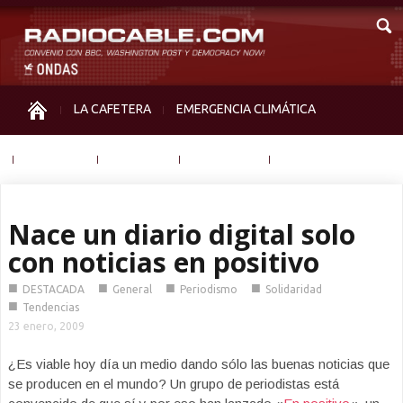
LA CAFETERA
EMERGENCIA CLIMÁTICA
IGUALDAD
MEMORIA
NOS MIRAN
OTRAS
Nace un diario digital solo
con noticias en positivo
■
■
■
■
DESTACADA
General
Periodismo
Solidaridad
■
Tendencias
23 enero, 2009
¿Es viable hoy día un medio dando sólo las buenas noticias que
se producen en el mundo? Un grupo de periodistas está