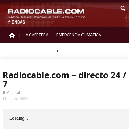
LA CAFETERA
EMERGENCIA CLIMÁTICA
IGUALDAD
MEMORIA
NOS MIRAN
OTRAS
Radiocable.com – directo 24 /
7
■
General
11 marzo, 2024