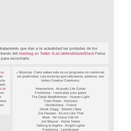
tratamiento que dan a la actualidad las portadas de los
 través del
Hashtag en Twitter
#LaCafeteraMasterBlack
.
Pulsa
 para escucharlo.
los
♪ Músicas: Como sabes este es un programa no comercial,
de
sin publicidad. Las musicas que utilizamos, ademas, son
sula
todas Creative Commons:
ién,
t de
Heavenless - Acoustic Lite Guitar
 en
Freedonia - I wont play your game
e
The Dada Weatherman - Human Light
iene
Train Room - Horizons
des
UtroVechera - Friend
Derek Clegg - Solemn I May
Zia Hassan - A Love Like That
Moot - Yer Gorra Cob On
Jon Maurer - Horse Tamer
Talking to Sophie - Bright Lights
Freedonia - Last Answer