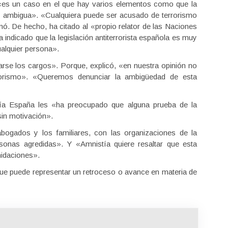
«es un caso en el que hay varios elementos como que la
uy ambigua». «Cualquiera puede ser acusado de terrorismo
rmó. De hecho, ha citado al «propio relator de las Naciones
 indicado que la legislación antiterrorista española es muy
ualquier persona».
arse los cargos». Porque, explicó, «en nuestra opinión no
rorismo». «Queremos denunciar la ambigüedad de esta
a España les «ha preocupado que alguna prueba de la
sin motivación».
bogados y los familiares, con las organizaciones de la
rsonas agredidas». Y «Amnistía quiere resaltar que esta
midaciones».
que puede representar un retroceso o avance en materia de