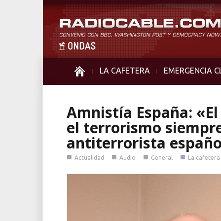
LA CAFETERA
EMERGENCIA C
Amnistía España: «El
el terrorismo siempre
antiterrorista espa
■
■
■
■
Actualidad
Audio
General
La cafetera