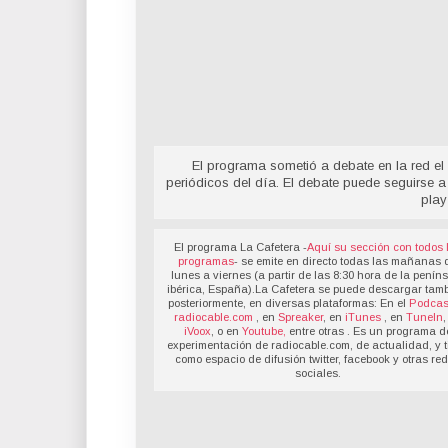
El programa sometió a debate en la red el 
periódicos del día. El debate puede seguirse a
play
El programa La Cafetera -
Aquí su sección con todos 
programas
- se emite en directo todas las mañanas 
lunes a viernes (a partir de las 8:30 hora de la penín
ibérica, España).La Cafetera se puede descargar tamb
posteriormente, en diversas plataformas: En el
Podcas
radiocable.com
, en
Spreaker
, en
iTunes
, en
TuneIn
,
iVoox
, o en
Youtube,
entre otras . Es un programa d
experimentación de radiocable.com, de actualidad, y t
como espacio de difusión twitter, facebook y otras re
sociales.