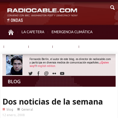
LA CAFETERA
EMERGENCIA CLIMÁTICA
IGUALDAD
MEMORIA
NOS MIRAN
OTRAS
Fernando Berlín, el autor de este blog, es director de radiocable.com
y participa en diversos medios de comunicación españoles.
¿Quien
soy?
/
english edition.
BLOG
Dos noticias de la semana
■
■
blog
General
12 enero, 2008