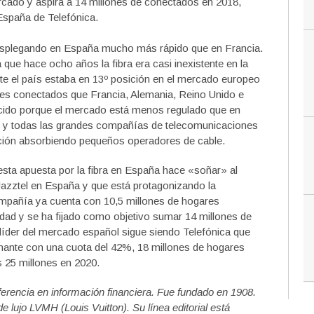
rcado y aspira a 14 millones de conectados en 2018,
España de Telefónica.
 desplegando en España mucho más rápido que en Francia.
 que hace ocho años la fibra era casi inexistente en la
e el país estaba en 13º posición en el mercado europeo
res conectados que Francia, Alemania, Reino Unido e
ducido porque el mercado está menos regulado que en
s y todas las grandes compañías de telecomunicaciones
sición absorbiendo pequeños operadores de cable.
 esta apuesta por la fibra en España hace «soñar» al
azztel en España y que está protagonizando la
ompañía ya cuenta con 10,5 millones de hogares
lidad y se ha fijado como objetivo sumar 14 millones de
líder del mercado español sigue siendo Telefónica que
ante con una cuota del 42%, 18 millones de hogares
s 25 millones en 2020.
erencia en información financiera. Fue fundado en 1908.
lujo LVMH (Louis Vuitton). Su línea editorial está