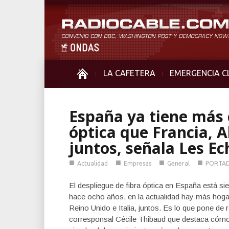
LA CAFETERA
EMERGENCIA C
España ya tiene más 
óptica que Francia, A
juntos, señala Les Ec
■
■
■
■
Actualidad
Empresas
General
PORTA
El despliegue de fibra óptica en España está si
hace ocho años, en la actualidad hay más hog
Reino Unido e Italia, juntos. Es lo que pone de 
corresponsal Cécile Thibaud que destaca cómo 