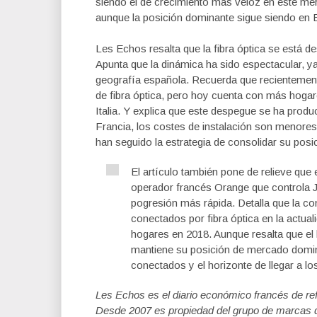
siendo el de crecimiento más veloz en este me
aunque la posición dominante sigue siendo en 
Les Echos resalta que la fibra óptica se está
Apunta que la dinámica ha sido espectacular, ya
geografía española. Recuerda que recientement
de fibra óptica, pero hoy cuenta con más hoga
Italia. Y explica que este despegue se ha pro
Francia, los costes de instalación son menore
han seguido la estrategia de consolidar su po
El artículo también pone de relieve que
operador francés Orange que controla J
pogresión más rápida. Detalla que la c
conectados por fibra óptica en la actua
hogares en 2018. Aunque resalta que el 
mantiene su posición de mercado domin
conectados y el horizonte de llegar a lo
Les Echos es el diario económico francés de ref
Desde 2007 es propiedad del grupo de marcas de 