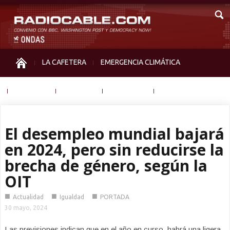
LA CAFETERA
EMERGENCIA CLIMÁTICA
IGUALDAD
MEMORIA
NOS MIRAN
OTRAS
El desempleo mundial bajará
en 2024, pero sin reducirse la
brecha de género, según la
OIT
■
■
■
Actualidad
Igualdad
PORTADA
30 mayo, 2024
Las previsiones indican que en el año en curso, habrá una ligera