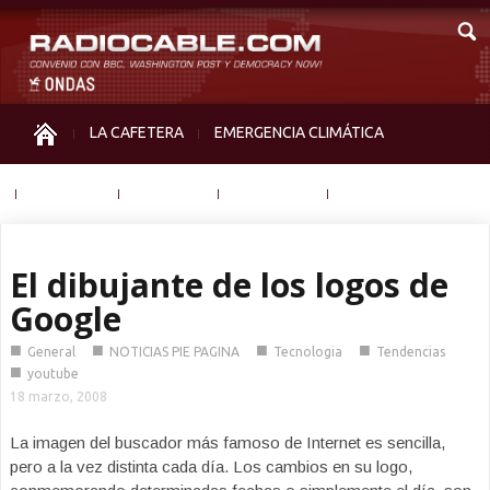
LA CAFETERA
EMERGENCIA CLIMÁTICA
IGUALDAD
MEMORIA
NOS MIRAN
OTRAS
El dibujante de los logos de
Google
■
■
■
■
General
NOTICIAS PIE PAGINA
Tecnologia
Tendencias
■
youtube
18 marzo, 2008
La imagen del buscador más famoso de Internet es sencilla,
pero a la vez distinta cada día. Los cambios en su logo,