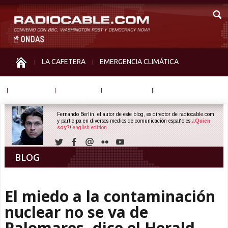
LA CAFETERA
EMERGENCIA CLIMÁTICA
IGUALDAD
MEMORIA
NOS MIRAN
OTRAS
Fernando Berlín, el autor de este blog, es director de radiocable.com
y participa en diversos medios de comunicación españoles.
¿Quien
soy?
/
english edition.
BLOG
El miedo a la contaminación
nuclear no se va de
Palomares, dice el Herald