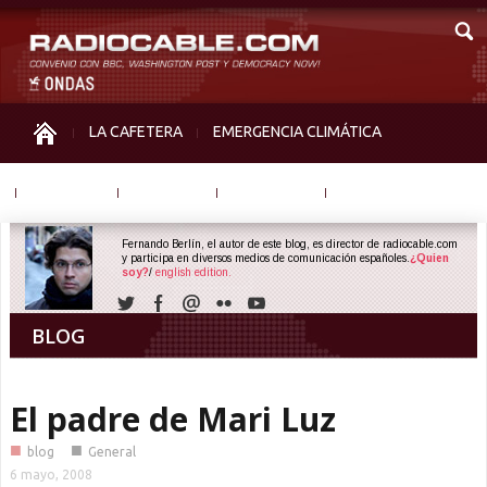
LA CAFETERA
EMERGENCIA CLIMÁTICA
IGUALDAD
MEMORIA
NOS MIRAN
OTRAS
Fernando Berlín, el autor de este blog, es director de radiocable.com
y participa en diversos medios de comunicación españoles.
¿Quien
soy?
/
english edition.
BLOG
El padre de Mari Luz
■
■
blog
General
6 mayo, 2008