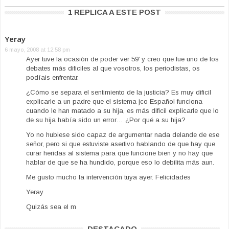
1 REPLICA A ESTE POST
Yeray
6 mayo, 2008 at 12:58 pm
Ayer tuve la ocasión de poder ver 59′ y creo que fue uno de los
debates más dificiles al que vosotros, los periodistas, os
podíais enfrentar.
¿Cómo se separa el sentimiento de la justicia? Es muy dificil
explicarle a un padre que el sistema jco Español funciona
cuando le han matado a su hija, es más dificil explicarle que lo
de su hija había sido un error… ¿Por qué a su hija?
Yo no hubiese sido capaz de argumentar nada delande de ese
señor, pero si que estuviste asertivo hablando de que hay que
curar heridas al sistema para que funcione bien y no hay que
hablar de que se ha hundido, porque eso lo debilita más aun.
Me gusto mucho la intervención tuya ayer. Felicidades
Yeray
Quizás sea el m
DESTACADO