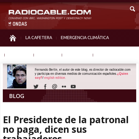
LA CAFETERA
EMERGENCIA CLIMÁTICA
IGUALDAD
MEMORIA
NOS MIRAN
OTRAS
Fernando Berlín, el autor de este blog, es director de radiocable.com
y participa en diversos medios de comunicación españoles.
¿Quien
soy?
/
english edition.
BLOG
El Presidente de la patronal
no paga, dicen sus
trabajadores