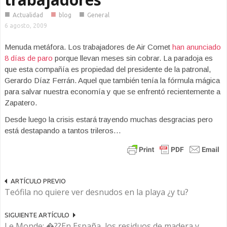
■
■
■
Actualidad
blog
General
6 agosto, 2009
Menuda metáfora. Los trabajadores de Air Comet
han anunciado
8 días de paro
porque llevan meses sin cobrar. La paradoja es
que esta compañía es propiedad del presidente de la patronal,
Gerardo Díaz Ferrán. Aquel que también tenía la fórmula mágica
para salvar nuestra economía y que se enfrentó recientemente a
Zapatero.
Desde luego la crisis estará trayendo muchas desgracias pero
está destapando a tantos trileros…
ARTÍCULO PREVIO
Teófila no quiere ver desnudos en la playa ¿y tu?
SIGUIENTE ARTÍCULO
Le Monde: �??En España, los residuos de madera y