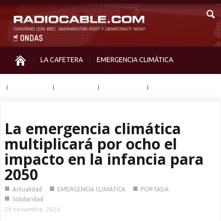
LA CAFETERA
EMERGENCIA CLIMÁTICA
IGUALDAD
MEMORIA
NOS MIRAN
OTRAS
La emergencia climática
multiplicará por ocho el
impacto en la infancia para
2050
■
■
■
Actualidad
EMERGENCIA CLIMÁTICA
PORTADA
■
Solidaridad
29 noviembre, 2024